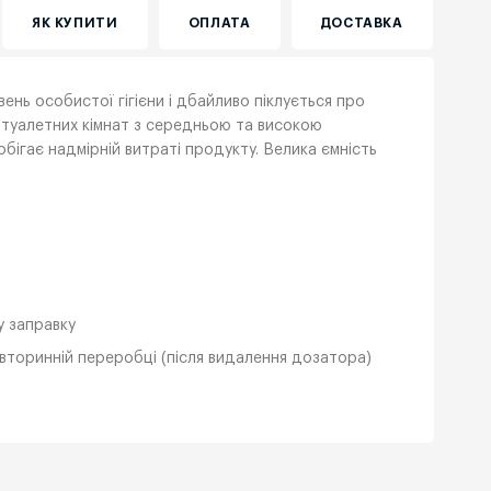
ЯК КУПИТИ
ОПЛАТА
ДОСТАВКА
нь особистої гігієни і дбайливо піклується про
ля туалетних кімнат з середньою та високою
обігає надмірній витраті продукту. Велика ємність
у заправку
 вторинній переробці (після видалення дозатора)