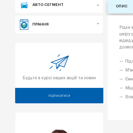
АВТО СЕГМЕНТ
ОПИС
ПРАННЯ
Рідке 
шкіру 
відвід
дозвол
Під
М'я
Будьте в курсі наших акцій та новин
Ємн
Міц
ПІДПИСАТИСЯ
Вла