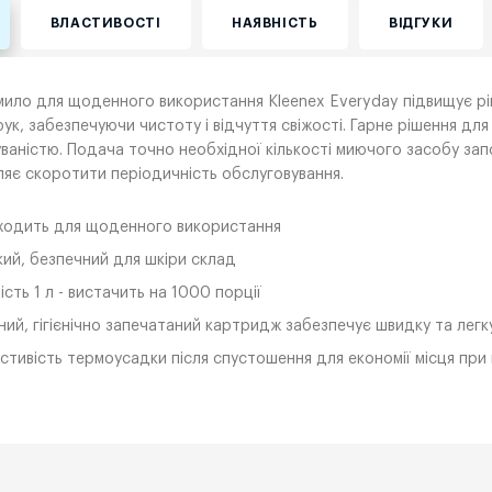
ВЛАСТИВОСТІ
НАЯВНІСТЬ
ВІДГУКИ
мило для щоденного використання Kleenex Everyday підвищує ріве
рук, забезпечуючи чистоту і відчуття свіжості. Гарне рішення д
уваністю. Подача точно необхідної кількості миючого засобу зап
яє скоротити періодичність обслуговування.
ходить для щоденного використання
кий, безпечний для шкіри склад
ість 1 л - вистачить на 1000 порції
ний, гігієнічно запечатаний картридж забезпечує швидку та легк
стивість термоусадки після спустошення для економії місця при