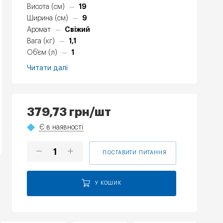
19
Висота (см)
—
9
Ширина (см)
—
Свіжий
Аромат
—
1,1
Вага (кг)
—
1
Об'єм (л)
—
Читати далі
379,73
грн
/шт
Є в наявності
ПОСТАВИТИ ПИТАННЯ
У КОШИК