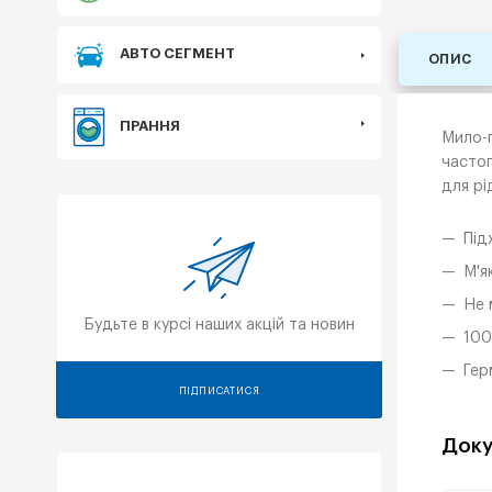
АВТО СЕГМЕНТ
ОПИС
ПРАННЯ
Мило-п
частог
для рі
Під
М'я
Не 
Будьте в курсі наших акцій та новин
100
Гер
ПІДПИСАТИСЯ
Доку