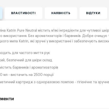
ВЛАСТИВОСТІ
НАЯВНІСТЬ
ВІДГУКИ
іна Katrin Pure Neutral містить м'які інгредієнти для чутливої ш
о використання. Без ароматизаторів і барвників. Добре очищує 
дкого мила Katrin, які зручні у використанні і забезпечують високий 
ходить для частого миття рук
кий, безпечний для шкіри склад
містить барвників і ароматизаторів
0 мл - вистачить на 2500 порції
метичний картридж з одноразовою помпою - гігієнічне та зручне
менти