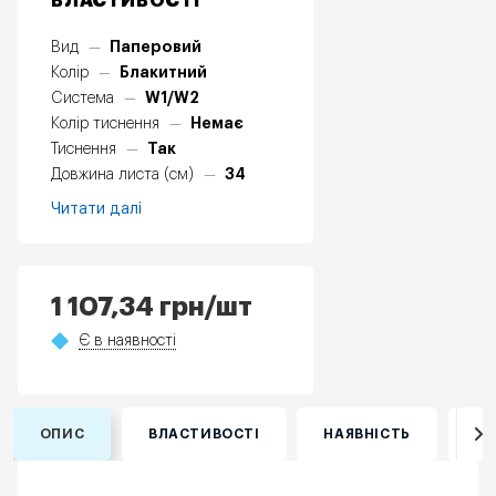
ВЛАСТИВОСТІ
Паперовий
Вид
—
Блакитний
Колір
—
W1/W2
Система
—
Немає
Колір тиснення
—
Так
Тиснення
—
34
Довжина листа (см)
—
Читати далі
1 107,34
грн
/шт
Є в наявності
ОПИС
ВЛАСТИВОСТІ
НАЯВНІСТЬ
ВІ