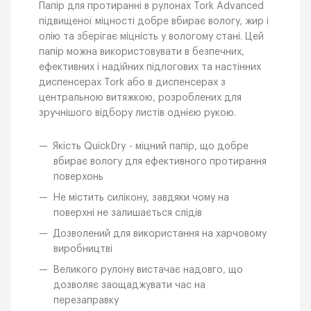
Папір для протиранні в рулонах Tork Advanced
підвищеної міцності добре вбирає вологу, жир і
олію та зберігає міцність у вологому стані. Цей
папір можна використовувати в безпечних,
ефективних і надійних підлогових та настінних
диспенсерах Tork або в диспенсерах з
центральною витяжкою, розроблених для
зручнішого відбору листів однією рукою.
Якість QuickDry - міцний папір, що добре
вбирає вологу для ефективного протирання
поверхонь
Не містить силікону, завдяки чому на
поверхні не залишається слідів
Дозволений для використання на харчовому
виробництві
Великого рулону вистачає надовго, що
дозволяє заощаджувати час на
перезаправку