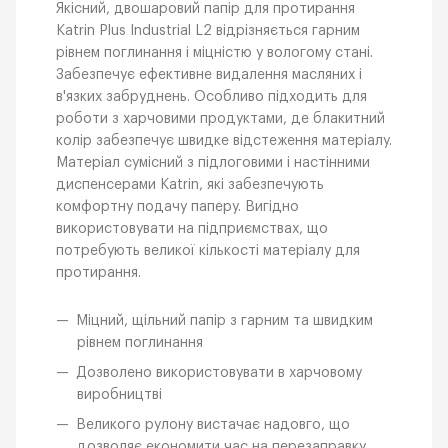
Якісний, двошаровий папір для протирання
Katrin Plus Industrial L2 відрізняється гарним
рівнем поглинання і міцністю у вологому стані.
Забезпечує ефективне видалення масляних і
в'язких забруднень. Особливо підходить для
роботи з харчовими продуктами, де блакитний
колір забезпечує швидке відстеження матеріалу.
Матеріал сумісний з підлоговими і настінними
диспенсерами Katrin, які забезпечують
комфортну подачу паперу. Вигідно
використовувати на підприємствах, що
потребують великої кількості матеріалу для
протирання.
Міцний, щільний папір з гарним та швидким
рівнем поглинання
Дозволено використовувати в харчовому
виробництві
Великого рулону вистачає надовго, що
дозволяє економити час на перезаправку