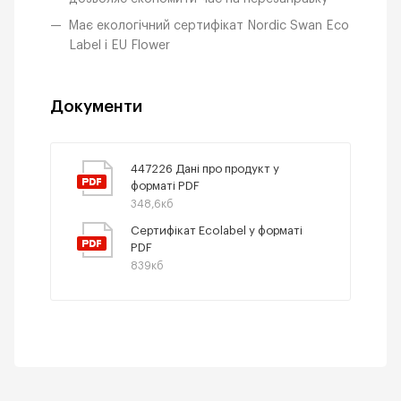
Має екологічний сертифікат Nordic Swan Eco
Label і EU Flower
Документи
447226 Дані про продукт у
форматі PDF
348,6кб
Сертифікат Ecolabel у форматі
PDF
839кб