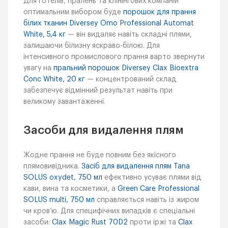
Для готелів, пралень та клінінгових компаній
оптимальним вибором буде
порошок для прання
білих тканин Diversey Omo Professional Automat
White, 5,4 кг
— він видаляє навіть складні плями,
залишаючи білизну яскраво-білою. Для
інтенсивного промислового прання варто звернути
увагу на
пральний порошок Diversey Clax Bioextra
Conc White, 20 кг
— концентрований склад
забезпечує відмінний результат навіть при
великому завантаженні.
Засоби для видалення плям
Жодне прання не буде повним без якісного
плямовивідника.
Засіб для видалення плям Tana
SOLUS oxydet, 750 мл
ефективно усуває плями від
кави, вина та косметики, а
Green Care Professional
SOLUS multi, 750 мл
справляється навіть із жиром
чи кров’ю. Для специфічних випадків є спеціальні
засоби:
Clax Magic Rust 70D2
проти іржі та
Clax