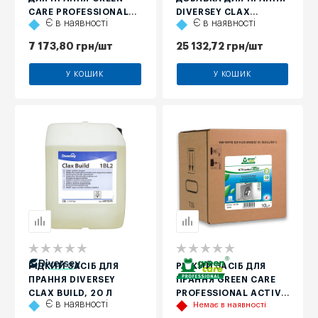
CARE PROFESSIONAL
DIVERSEY CLAX
Є в наявності
Є в наявності
SYSTEM ALCA, 15 Л
RENOVA 13A3, 20 Л
7 173,80
грн
/шт
25 132,72
грн
/шт
У КОШИК
У КОШИК
РІДКИЙ ЗАСІБ ДЛЯ
РІДКИЙ ЗАСІБ ДЛЯ
ПРАННЯ DIVERSEY
ПРАННЯ GREEN CARE
CLAX BUILD, 20 Л
PROFESSIONAL ACTIV
Є в наявності
Немає в наявності
PERFECT KLIKS, 10 Л