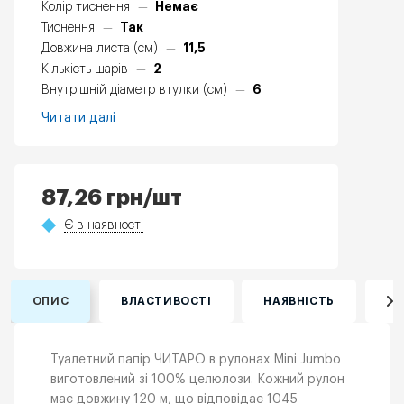
Немає
Колір тиснення
—
Так
Тиснення
—
11,5
Довжина листа (см)
—
2
Кількість шарів
—
6
Внутрішній діаметр втулки (см)
—
Читати далі
87,26
грн
/шт
Є в наявності
ОПИС
ВЛАСТИВОСТІ
НАЯВНІСТЬ
ВІ
Туалетний папір ЧИТАРО в рулонах Mini Jumbo
виготовлений зі 100% целюлози. Кожний рулон
має довжину 120 м, що відповідає 1045