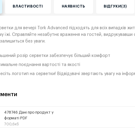
ВЛАСТИВОСТІ
НАЯВНІСТЬ
ВІДГУКИ(3)
ерветки для вечері Tork Advanced підходять для всіх випадків ж
у їжі. Справляйте незабутнє враження на гостей, видрукувавши 
 залишиться без уваги.
льшений розір серветки забезпечує більший комфорт
имальне поєднання вартості та якості
есіть логотип на серветки! Відвідувачі звертають увагу на інфор
менти
478746 Дані про продукт у
форматі PDF
700,6кб