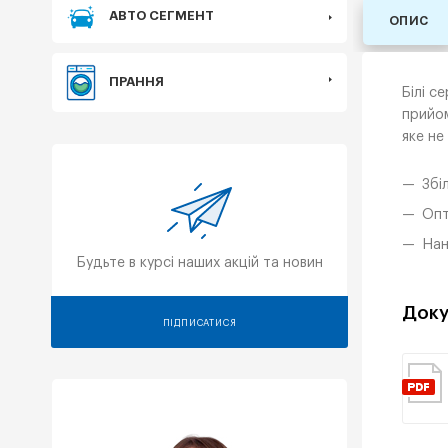
АВТО СЕГМЕНТ
ОПИС
ПРАННЯ
Білі с
прийом
яке не
Збі
Опт
Нан
Будьте в курсі наших акцій та новин
Доку
ПІДПИСАТИСЯ