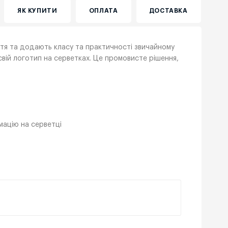
ЯК КУПИТИ
ОПЛАТА
ДОСТАВКА
иття та додають класу та практичності звичайному
свій логотип на серветках. Це промовисте рішення,
мацію на серветці