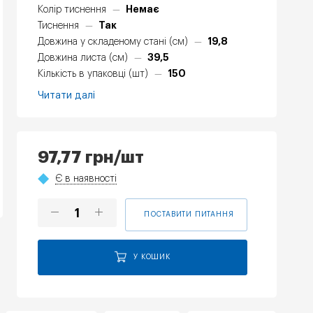
Немає
Колір тиснення
—
Так
Тиснення
—
19,8
Довжина у складеному стані (см)
—
39,5
Довжина листа (см)
—
150
Кількість в упаковці (шт)
—
Читати далі
97,77
грн
/шт
Є в наявності
ПОСТАВИТИ ПИТАННЯ
У КОШИК