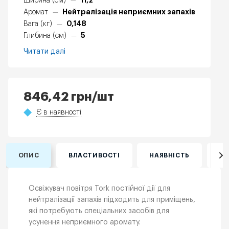
11,2
Ширина (см)
—
Нейтралізація неприємних запахів
Аромат
—
0,148
Вага (кг)
—
5
Глибина (см)
—
Читати далі
846,42
грн
/шт
Є в наявності
ОПИС
ВЛАСТИВОСТІ
НАЯВНІСТЬ
ВІ
Освіжувач повітря Tork постійної дії для
нейтралізації запахів підходить для приміщень,
які потребують спеціальних засобів для
усунення неприємного аромату.