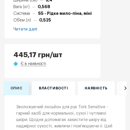
9,4
Ширина (см)
—
0,568
Вага (кг)
—
S5 - Рідке мило-піна, міні
Система
—
0,525
Об'єм (л)
—
Читати далі
445,17
грн
/шт
Є в наявності
ОПИС
ВЛАСТИВОСТІ
НАЯВНІСТЬ
ВІ
Зволожуючий лосьйон для рук Tork Sensitive -
гарний засіб для нормальної, сухої і чутливої
шкіри. Щодня допомагає захистити шкіру від
надмірної сухості, живлячи і пом'якшуючи її. Цей