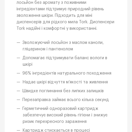
лосьйон без аромату з поживними
інгредієнтами підтримує природний рівень
зволоження шкіри. Підходить для міні
диспенсерів для рідкого мила Tork. Диспенсери
Tork надійні і комфортні у використанні.
Зволожуючий лосьйон з маслом каноли,
гліцерином і пантенолом
Допомагає підтримувати баланс вологи в
шкірі
96% інгредієнтів натурального походження
Надає шкірі відчуття м’якості та живлення
Швидке поглинання без липких залишків
Перезаправка займає всього кілька секунд
Герметичний одноразовий картридж
забезпечує високий рівень гігієни і знижує
ризик перехресного зараження
Картридж стискається в процесі