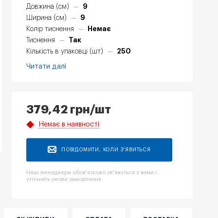
9
Довжина (см)
—
9
Ширина (см)
—
Немає
Колір тиснення
—
Так
Тиснення
—
250
Кількість в упаковці (шт)
—
Читати далі
379,42
грн
/шт
Немає в наявності
ПОВІДОМИТИ, КОЛИ З'ЯВИТЬСЯ
Наші менеджери обов'язково зв'яжуться з вами і
уточнять умови замовлення