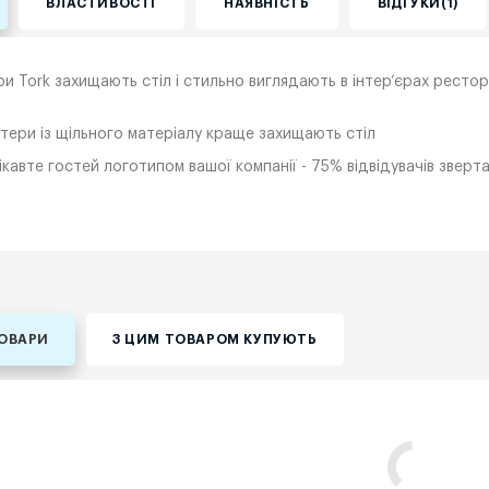
ВЛАСТИВОСТІ
НАЯВНІСТЬ
ВІДГУКИ(1)
и Tork захищають стіл і стильно виглядають в інтер‘єрах рестор
тери із щільного матеріалу краще захищають стіл
ікавте гостей логотипом вашої компанії - 75% відвідувачів зверт
ТОВАРИ
З ЦИМ ТОВАРОМ КУПУЮТЬ