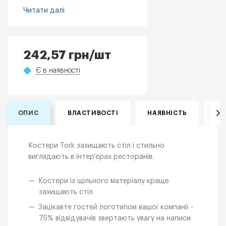
Читати далі
242,57
грн
/шт
Є в наявності
ОПИС
ВЛАСТИВОСТІ
НАЯВНІСТЬ
ВІ
Костери Tork захищають стіл і стильно
виглядають в інтер‘єрах ресторанів.
Костери із щільного матеріалу краще
захищають стіл
Зацікавте гостей логотипом вашої компанії -
75% відвідувачів звертають увагу на написи